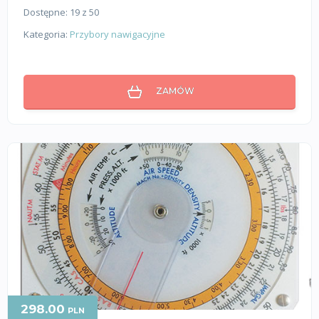
Dostępne: 19 z 50
Kategoria:
Przybory nawigacyjne
ZAMÓW
298.00
PLN