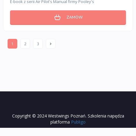
E-book z serii Air Pilot's Manual firmy Pooley's
ZAMÓW
1
2
3
Copyright © 2024 Westwings Poznań. Szkolenia napędza
platforma
Publigo