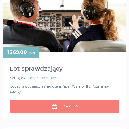
1269.00
PLN
Lot sprawdzający
Kategoria:
Loty zapoznawcze
Lot sprawdzający samolotem Piper Warrior II z Poznania-
Ławicy
ZAMÓW